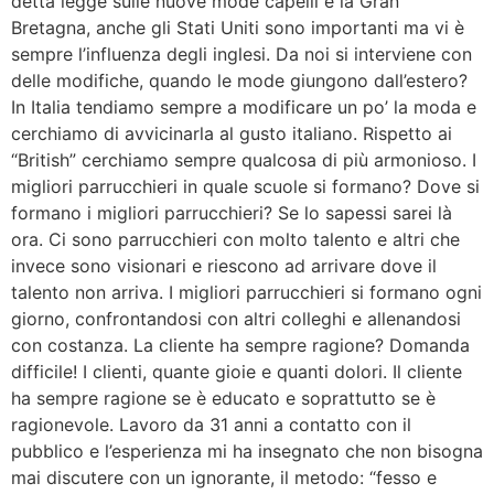
detta legge sulle nuove mode capelli è la Gran
Bretagna, anche gli Stati Uniti sono importanti ma vi è
sempre l’influenza degli inglesi. Da noi si interviene con
delle modifiche, quando le mode giungono dall’estero?
In Italia tendiamo sempre a modificare un po’ la moda e
cerchiamo di avvicinarla al gusto italiano. Rispetto ai
“British” cerchiamo sempre qualcosa di più armonioso. I
migliori parrucchieri in quale scuole si formano? Dove si
formano i migliori parrucchieri? Se lo sapessi sarei là
ora. Ci sono parrucchieri con molto talento e altri che
invece sono visionari e riescono ad arrivare dove il
talento non arriva. I migliori parrucchieri si formano ogni
giorno, confrontandosi con altri colleghi e allenandosi
con costanza. La cliente ha sempre ragione? Domanda
difficile! I clienti, quante gioie e quanti dolori. Il cliente
ha sempre ragione se è educato e soprattutto se è
ragionevole. Lavoro da 31 anni a contatto con il
pubblico e l’esperienza mi ha insegnato che non bisogna
mai discutere con un ignorante, il metodo: “fesso e