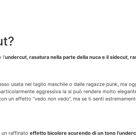
ut?
 l’
undercut, rasatura nella parte della nuca e il sidecut, ra
pesso usata nel taglio maschile o dalle ragazze punk, ma o
rticolarmente aggressiva la si può rendere molto elegante
n un effetto “vedo non vedo”, ma se ti senti estremamente
 un raffinato
effetto bicolore scurendo di un tono l’under