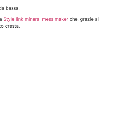
oda bassa.
ma
Style link mineral mess maker
che, grazie ai
to cresta.