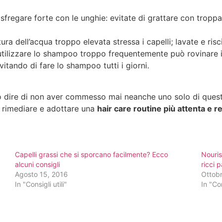
sfregare forte con le unghie: evitate di grattare con troppa 
a dell’acqua troppo elevata stressa i capelli; lavate e ris
tilizzare lo shampoo troppo frequentemente può rovinare i 
evitando di fare lo shampoo tutti i giorni.
 dire di non aver commesso mai neanche uno solo di questi
r rimediare e adottare una
hair care routine più attenta e r
Capelli grassi che si sporcano facilmente? Ecco
Nouris
alcuni consigli
ricci p
Agosto 15, 2016
Ottobr
In "Consigli utili"
In "Con