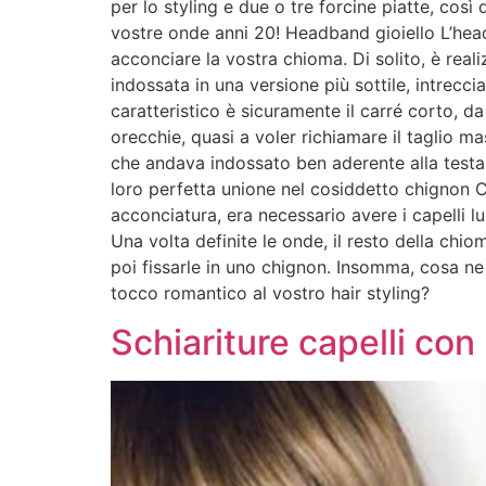
per lo styling e due o tre forcine piatte, cos
vostre onde anni 20! Headband gioiello L’head
acconciare la vostra chioma. Di solito, è reali
indossata in una versione più sottile, intrecci
caratteristico è sicuramente il carré corto, da
orecchie, quasi a voler richiamare il taglio m
che andava indossato ben aderente alla testa
loro perfetta unione nel cosiddetto chignon C
acconciatura, era necessario avere i capelli lu
Una volta definite le onde, il resto della ch
poi fissarle in uno chignon. Insomma, cosa ne
tocco romantico al vostro hair styling?
Schiariture capelli con 