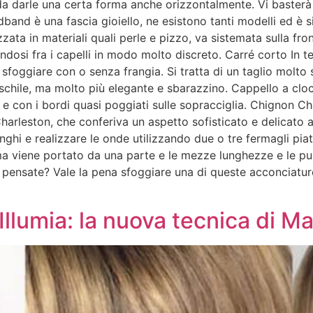
ì da darle una certa forma anche orizzontalmente. Vi basterà
band è una fascia gioiello, ne esistono tanti modelli ed è 
zzata in materiali quali perle e pizzo, va sistemata sulla fr
andosi fra i capelli in modo molto discreto. Carré corto In te
 sfoggiare con o senza frangia. Si tratta di un taglio molto s
aschile, ma molto più elegante e sbarazzino. Cappello a clo
 e con i bordi quasi poggiati sulle sopracciglia. Chignon C
harleston, che conferiva un aspetto sofisticato e delicato a
nghi e realizzare le onde utilizzando due o tre fermagli piat
ioma viene portato da una parte e le mezze lunghezze e le p
 pensate? Vale la pena sfoggiare una di queste acconciature
Illumia: la nuova tecnica di Ma