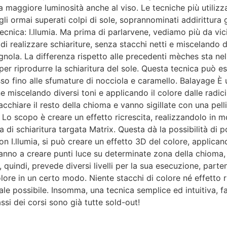
una maggiore luminosità anche al viso. Le tecniche più utili
i ormai superati colpi di sole, soprannominati addirittura gr
nica: I.llumia. Ma prima di parlarvene, vediamo più da vicino
i realizzare schiariture, senza stacchi netti e miscelando d
gnola. La differenza rispetto alle precedenti mèches sta nel
r riprodurre la schiaritura del sole. Questa tecnica può ess
sso fino alle sfumature di nocciola e caramello. Balayage È
ene miscelando diversi toni e applicando il colore dalle radic
chiare il resto della chioma e vanno sigillate con una pelli
Lo scopo è creare un effetto ricrescita, realizzandolo in mo
a di schiaritura targata Matrix. Questa dà la possibilità di 
on I.llumia, si può creare un effetto 3D del colore, applican
vanno a creare punti luce su determinate zona della chioma, 
, quindi, prevede diversi livelli per la sua esecuzione, parte
lore in un certo modo. Niente stacchi di colore né effetto ri
le possibile. Insomma, una tecnica semplice ed intuitiva, 
lassi dei corsi sono già tutte sold-out!