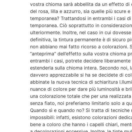
vostra chioma sarà abbellita da un effetto di c
del rosa, lilla e azzurro, sia quelle più scur
temporanea? Trattandosi in entrambi i casi di 
temporanea. Ciò soprattutto in considerazione
ulteriormente. Inoltre, nel caso in cui doves
definitiva, la tintura permanente è di sicuro 
non abbiano mai fatto ricorso a colorazioni. S
“anteprima” dell’effetto sulla vostra chioma pr
entrambi i casi, potrete decidere liberamente d
estenderla sulla chioma intera. Secondo noi, l
davvero apprezzabile si ha se decidete di colo
abbinate la nuova tecnica di schiaritura I.llu
nuance di colore per dare più luminosità e bri
una colorazione totale che per una realizzata
senza fiato, noi preferiamo limitarlo solo a q
Quando sì e quando no? Si tratta di tecniche mo
impossibili: infatti, esistono colorazioni dedic
bene a coloro che hanno i capelli chiari, ment
a decolorazioni eccessive. Inoltre, le tinte m