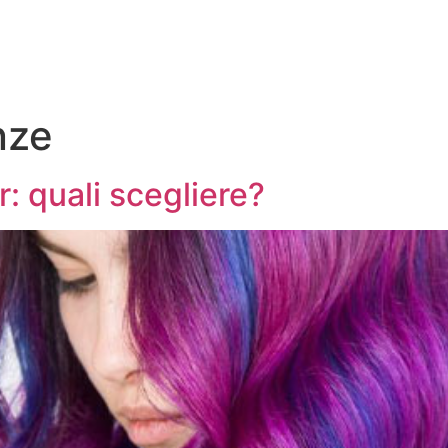
nze
r: quali scegliere?