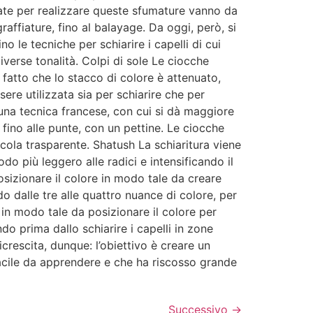
zzate per realizzare queste sfumature vanno da
affiature, fino al balayage. Da oggi, però, si
 le tecniche per schiarire i capelli di cui
iverse tonalità. Colpi di sole Le ciocche
 fatto che lo stacco di colore è attenuato,
ere utilizzata sia per schiarire che per
 una tecnica francese, con cui si dà maggiore
i fino alle punte, con un pettine. Le ciocche
cola trasparente. Shatush La schiaritura viene
do più leggero alle radici e intensificando il
posizionare il colore in modo tale da creare
do dalle tre alle quattro nuance di colore, per
in modo tale da posizionare il colore per
ndo prima dallo schiarire i capelli in zone
crescita, dunque: l’obiettivo è creare un
facile da apprendere e che ha riscosso grande
Successivo
→