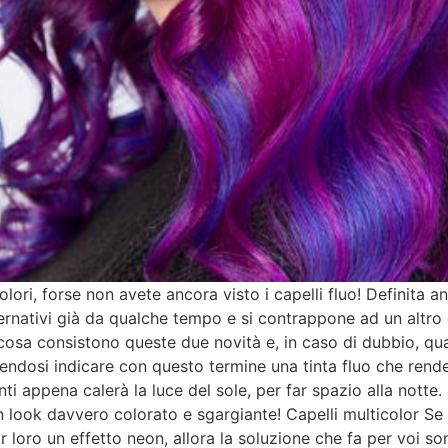
olori, forse non avete ancora visto i capelli fluo! Definita
ernativi già da qualche tempo e si contrappone ad un altro e 
cosa consistono queste due novità e, in caso di dubbio, quale 
olendosi indicare con questo termine una tinta fluo che rende
i appena calerà la luce del sole, per far spazio alla notte. 
un look davvero colorato e sgargiante! Capelli multicolor Se 
 loro un effetto neon, allora la soluzione che fa per voi son