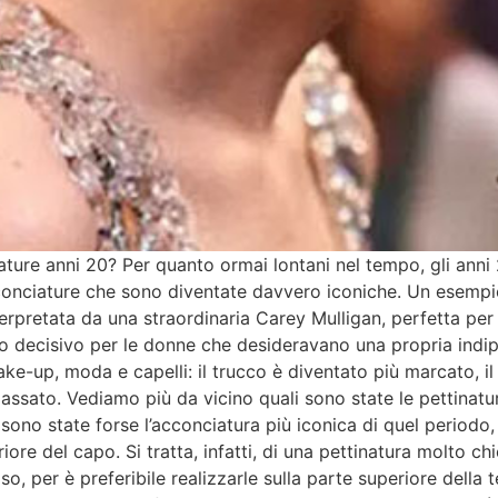
iature anni 20? Per quanto ormai lontani nel tempo, gli anni
onciature che sono diventate davvero iconiche. Un esempi
rpretata da una straordinaria Carey Mulligan, perfetta per p
do decisivo per le donne che desideravano una propria indip
-up, moda e capelli: il trucco è diventato più marcato, il t
passato. Vediamo più da vicino quali sono state le pettinatu
ono state forse l’acconciatura più iconica di quel periodo, 
iore del capo. Si tratta, infatti, di una pettinatura molto chi
so, per è preferibile realizzarle sulla parte superiore della 