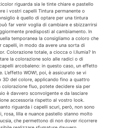
icolor riguarda sia le tinte chiare e pastello
ere i vostri capelli Tintura permanente o
nsiglio è quello di optare per una tintura
ò far venir voglia di cambiare e sbizzarrirsi
maggiormente predisposti al cambiamento. In
e quella temporanea la consigliamo a coloro che
er capelli, in modo da avere una sorta di
r. Colorazione totale, a ciocca o I.llumia? In
are la colorazione solo alle radici o di
 capelli arcobaleno: in questo caso, un effetto
. L’effetto WOW!, poi, è assicurato se vi
to 3D del colore, applicando fino a quattro
a colorazione fluo, potete decidere sia per
buio è davvero sconvolgente e da lasciare
ione accessoria rispetto al vostro look.
uanto riguarda i capelli scuri, però, non sono
oi, rosa, lilla e nuance pastello stanno molto
 fucsia, che permettono di non dover ricorrere
ossibile realizzare sfumature davvero