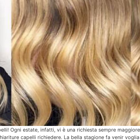
pelli! Ogni estate, infatti, vi è una richiesta sempre maggior
iture capelli richiedere. La bella stagione fa venir voglia di