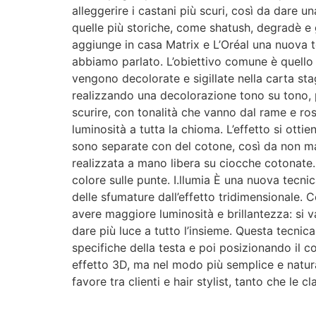
alleggerire i castani più scuri, così da dare 
quelle più storiche, come shatush, degradè e gl
aggiunge in casa Matrix e L’Oréal una nuova tec
abbiamo parlato. L’obiettivo comune è quello d
vengono decolorate e sigillate nella carta sta
realizzando una decolorazione tono su tono, pe
scurire, con tonalità che vanno dal rame e ro
luminosità a tutta la chioma. L’effetto si otti
sono separate con del cotone, così da non mac
realizzata a mano libera su ciocche cotonate. 
colore sulle punte. I.llumia È una nuova tecnic
delle sfumature dall’effetto tridimensionale. C
avere maggiore luminosità e brillantezza: si 
dare più luce a tutto l’insieme. Questa tecnica
specifiche della testa e poi posizionando il co
effetto 3D, ma nel modo più semplice e natura
favore tra clienti e hair stylist, tanto che le c