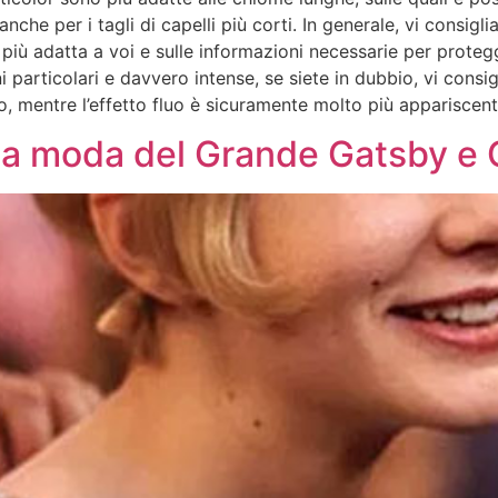
nche per i tagli di capelli più corti. In generale, vi consiglia
 più adatta a voi e sulle informazioni necessarie per protegg
articolari e davvero intense, se siete in dubbio, vi consigl
lo, mentre l’effetto fluo è sicuramente molto più appariscent
 la moda del Grande Gatsby e 