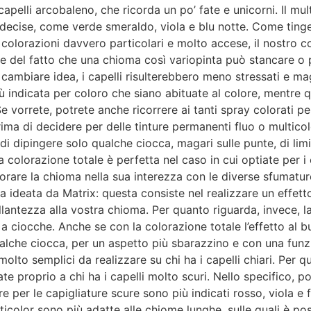
apelli arcobaleno, che ricorda un po’ fate e unicorni. Il mult
e e decise, come verde smeraldo, viola e blu notte. Come ting
colorazioni davvero particolari e molto accese, il nostro co
 del fatto che una chioma così variopinta può stancare o pu
se cambiare idea, i capelli risulterebbero meno stressati e 
più indicata per coloro che siano abituate al colore, mentr
e vorrete, potrete anche ricorrere ai tanti spray colorati p
ima di decidere per delle tinture permanenti fluo o multicolo
i dipingere solo qualche ciocca, magari sulle punte, di limit
a colorazione totale è perfetta nel caso in cui optiate per i
rare la chioma nella sua interezza con le diverse sfumature
mia ideata da Matrix: questa consiste nel realizzare un effet
llantezza alla vostra chioma. Per quanto riguarda, invece, l
 a ciocche. Anche se con la colorazione totale l’effetto al 
ualche ciocca, per un aspetto più sbarazzino e con una funz
lto semplici da realizzare su chi ha i capelli chiari. Per q
ate proprio a chi ha i capelli molto scuri. Nello specifico, p
re per le capigliature scure sono più indicati rosso, viola e
ulticolor sono più adatte alle chiome lunghe, sulle quali è p