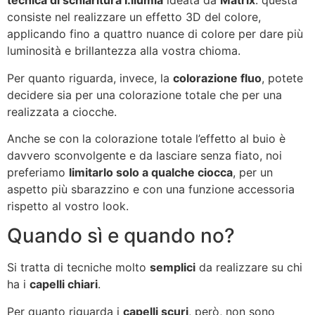
tecnica di schiaritura I.llumia
ideata da
Matrix
: questa
consiste nel realizzare un effetto 3D del colore,
applicando fino a quattro nuance di colore per dare più
luminosità e brillantezza alla vostra chioma.
Per quanto riguarda, invece, la
colorazione fluo
, potete
decidere sia per una colorazione totale che per una
realizzata a ciocche.
Anche se con la colorazione totale l’effetto al buio è
davvero sconvolgente e da lasciare senza fiato, noi
preferiamo
limitarlo solo a qualche ciocca
, per un
aspetto più sbarazzino e con una funzione accessoria
rispetto al vostro look.
Quando sì e quando no?
Si tratta di tecniche molto
semplici
da realizzare su chi
ha i
capelli chiari
.
Per quanto riguarda i
capelli scuri
, però, non sono