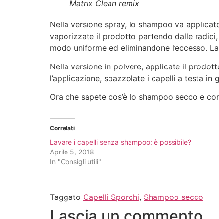
Matrix Clean remix
Nella versione spray, lo shampoo va applicato
vaporizzate il prodotto partendo dalle radici,
modo uniforme ed eliminandone l’eccesso. Las
Nella versione in polvere, applicate il prodott
l’applicazione, spazzolate i capelli a testa in 
Ora che sapete cos’è lo shampoo secco e come 
Correlati
Lavare i capelli senza shampoo: è possibile?
Aprile 5, 2018
In "Consigli utili"
Taggato
Capelli Sporchi
,
Shampoo secco
Lascia un commento