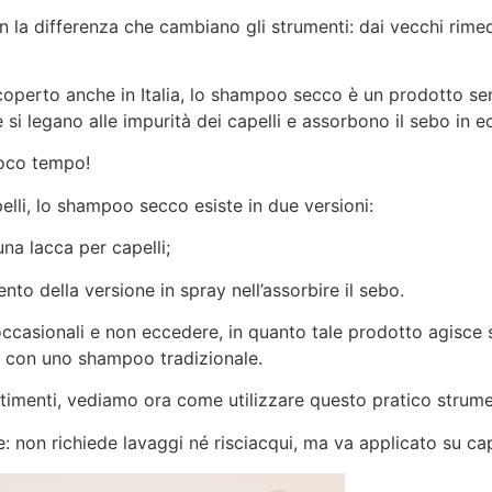
 la differenza che cambiano gli strumenti: dai vecchi rime
coperto anche in Italia, lo shampoo secco è un prodotto sen
 si legano alle impurità dei capelli e assorbono il sebo in e
poco tempo!
pelli, lo shampoo secco esiste in due versioni:
na lacca per capelli;
lento della versione in spray nell’assorbire il sebo.
i occasionali e non eccedere, in quanto tale prodotto agisce 
, con uno shampoo tradizionale.
rtimenti, vediamo ora come utilizzare questo pratico strum
non richiede lavaggi né risciacqui, ma va applicato su cape