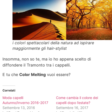
i colori spettacolari della natura ad ispirare
maggiormente gli hair-stylist
Insomma, non so te, ma io ho appena scelto di
diffondere il Tramonto tra i cappelli.
E tu che
Color Melting
vuoi essere?
Correlati
Moda capelli
Come cambia il colore dei
Autunno/Inverno 2016-2017
capelli dopo l’estate?
Settembre 13, 2016
Settembre 16, 2017