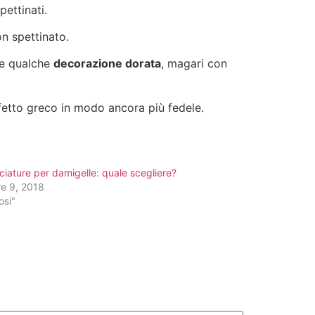
pettinati.
on spettinato.
e qualche
decorazione dorata
, magari con
effetto greco in modo ancora più fedele.
iature per damigelle: quale scegliere?
re 9, 2018
osi"