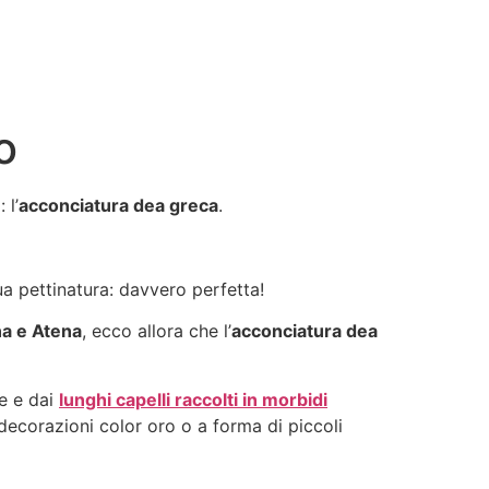
o
 l’
acconciatura dea greca
.
ua pettinatura: davvero perfetta!
ana e Atena
, ecco allora che l’
acconciatura dea
me e dai
lunghi capelli raccolti in morbidi
e decorazioni color oro o a forma di piccoli