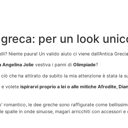
greca: per un look unic
li? Niente paura! Un valido aiuto ci viene dall’Antica Grecia:
a Angelina Jolie
vestiva i panni di
Olimpiade
?
ciò che ha attirato da subito la mia attenzione è stata la s
e volete
ispirarvi proprio a lei o alle mitiche Afrodite, Di
o’ romantico, le dee greche sono raffigurate come bellissi
ulle spalle in onde sinuose, magari arricchiti con accessori 