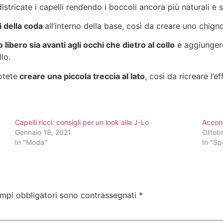
districate i capelli rendendo i boccoli ancora più naturali e s
li della coda
all’interno della base, così da creare uno chign
o libero sia avanti agli occhi che dietro al collo
e aggiunger
lo.
otete
creare una piccola treccia al lato
, così da ricreare l’
Capelli ricci: consigli per un look alla J-Lo
Acconc
Gennaio 18, 2021
Ottob
In "Moda"
In "Sp
ampi obbligatori sono contrassegnati
*