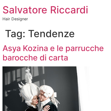
Salvatore Riccardi
Hair Designer
Tag:
Tendenze
Asya Kozina e le parrucche
barocche di carta