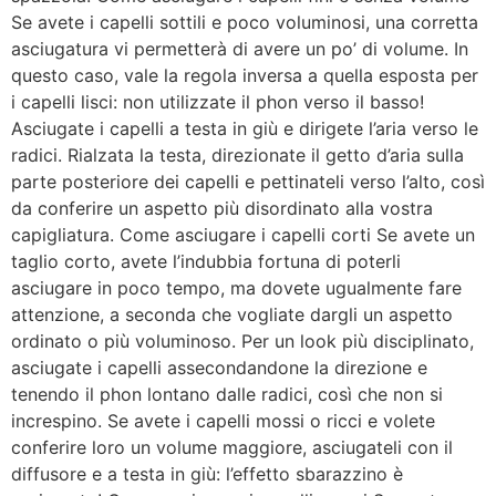
Se avete i capelli sottili e poco voluminosi, una corretta
asciugatura vi permetterà di avere un po’ di volume. In
questo caso, vale la regola inversa a quella esposta per
i capelli lisci: non utilizzate il phon verso il basso!
Asciugate i capelli a testa in giù e dirigete l’aria verso le
radici. Rialzata la testa, direzionate il getto d’aria sulla
parte posteriore dei capelli e pettinateli verso l’alto, così
da conferire un aspetto più disordinato alla vostra
capigliatura. Come asciugare i capelli corti Se avete un
taglio corto, avete l’indubbia fortuna di poterli
asciugare in poco tempo, ma dovete ugualmente fare
attenzione, a seconda che vogliate dargli un aspetto
ordinato o più voluminoso. Per un look più disciplinato,
asciugate i capelli assecondandone la direzione e
tenendo il phon lontano dalle radici, così che non si
increspino. Se avete i capelli mossi o ricci e volete
conferire loro un volume maggiore, asciugateli con il
diffusore e a testa in giù: l’effetto sbarazzino è