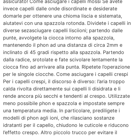
assicurato! Come asciugare i capelli mossi Se avete
invece capelli dalle onde disordinate e desiderate
domarle per ottenere una chioma liscia e sistemata,
aiutatevi con una spazzola rotonda. Dividete i capelli in
diverse sezasciugare capelli lisciioni; partendo dalle
punte, avvolgete la ciocca intorno alla spazzola,
mantenendo il phon ad una distanza di circa 2mm e
inclinato di 45 gradi rispetto alla spazzola. Partendo
dalla radice, srotolate e fate scivolare lentamente la
ciocca fino ad arrivare alla punta. Ripetete l’operazione
per le singole ciocche. Come asciugare i capelli crespi
Per i capelli crespi, il discorso è diverso: l’aria troppo
calda rivolta direttamente sui capelli li disidrata e li
rende ancora più secchi e tendenti al crespo. Utilizzate
meno possibile phon e spazzola e impostate sempre
una temperatura media. In particolare, prediligete i
modelli di phon agli ioni, che rilasciano sostanze
idratanti per il capello, chiudono le cuticole e riducono
l’effetto crespo. Altro piccolo trucco per evitare il