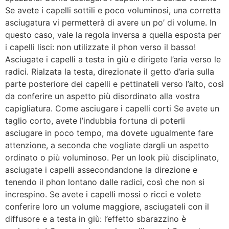
Se avete i capelli sottili e poco voluminosi, una corretta
asciugatura vi permetterà di avere un po’ di volume. In
questo caso, vale la regola inversa a quella esposta per
i capelli lisci: non utilizzate il phon verso il basso!
Asciugate i capelli a testa in giù e dirigete l’aria verso le
radici. Rialzata la testa, direzionate il getto d’aria sulla
parte posteriore dei capelli e pettinateli verso l’alto, così
da conferire un aspetto più disordinato alla vostra
capigliatura. Come asciugare i capelli corti Se avete un
taglio corto, avete l’indubbia fortuna di poterli
asciugare in poco tempo, ma dovete ugualmente fare
attenzione, a seconda che vogliate dargli un aspetto
ordinato o più voluminoso. Per un look più disciplinato,
asciugate i capelli assecondandone la direzione e
tenendo il phon lontano dalle radici, così che non si
increspino. Se avete i capelli mossi o ricci e volete
conferire loro un volume maggiore, asciugateli con il
diffusore e a testa in giù: l’effetto sbarazzino è