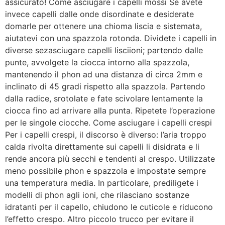
assicurato! Come asciugare i capelli mossi Se avete
invece capelli dalle onde disordinate e desiderate
domarle per ottenere una chioma liscia e sistemata,
aiutatevi con una spazzola rotonda. Dividete i capelli in
diverse sezasciugare capelli lisciioni; partendo dalle
punte, avvolgete la ciocca intorno alla spazzola,
mantenendo il phon ad una distanza di circa 2mm e
inclinato di 45 gradi rispetto alla spazzola. Partendo
dalla radice, srotolate e fate scivolare lentamente la
ciocca fino ad arrivare alla punta. Ripetete l’operazione
per le singole ciocche. Come asciugare i capelli crespi
Per i capelli crespi, il discorso è diverso: l’aria troppo
calda rivolta direttamente sui capelli li disidrata e li
rende ancora più secchi e tendenti al crespo. Utilizzate
meno possibile phon e spazzola e impostate sempre
una temperatura media. In particolare, prediligete i
modelli di phon agli ioni, che rilasciano sostanze
idratanti per il capello, chiudono le cuticole e riducono
l’effetto crespo. Altro piccolo trucco per evitare il